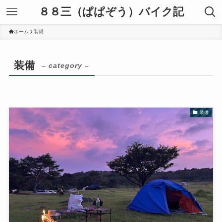
８８三（ぱぱぞう）バイク記
ホーム
装備
装備
– category –
装備