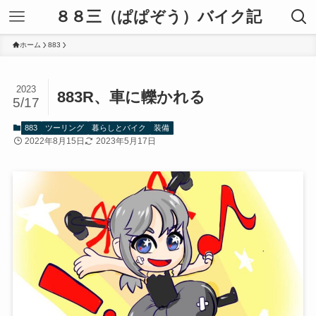
８８三（ぱぱぞう）バイク記
ホーム
883
2023
883R、車に轢かれる
5/17
883
ツーリング
暮らしとバイク
装備
2022年8月15日
2023年5月17日